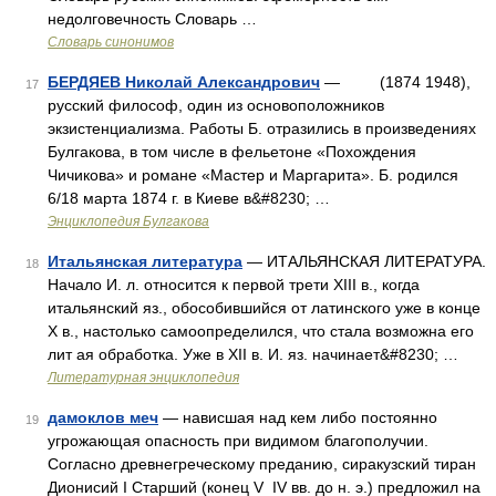
недолговечность Словарь …
Словарь синонимов
БЕРДЯЕВ Николай Александрович
— (1874 1948),
17
русский философ, один из основоположников
экзистенциализма. Работы Б. отразились в произведениях
Булгакова, в том числе в фельетоне «Похождения
Чичикова» и романе «Мастер и Маргарита». Б. родился
6/18 марта 1874 г. в Киеве в&#8230; …
Энциклопедия Булгакова
Итальянская литература
— ИТАЛЬЯНСКАЯ ЛИТЕРАТУРА.
18
Начало И. л. относится к первой трети XIII в., когда
итальянский яз., обособившийся от латинского уже в конце
X в., настолько самоопределился, что стала возможна его
лит ая обработка. Уже в XII в. И. яз. начинает&#8230; …
Литературная энциклопедия
дамоклов меч
— нависшая над кем либо постоянно
19
угрожающая опасность при видимом благополучии.
Согласно древнегреческому преданию, сиракузский тиран
Дионисий I Старший (конец V IV вв. до н. э.) предложил на