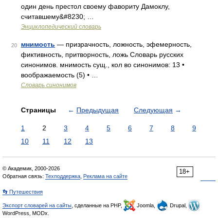
один день престол своему фавориту Дамоклу,
считавшему&#8230; …
Энциклопедический словарь
мнимость
— призрачность, ложность, эфемерность,
20
фиктивность, притворность, ложь Словарь русских
синонимов. мнимость сущ., кол во синонимов: 13 •
воображаемость (5) • …
Словарь синонимов
Страницы
←
Предыдущая
Следующая
→
1
2
3
4
5
6
7
8
9
10
11
12
13
© Академик, 2000-2026
18+
Обратная связь:
Техподдержка
,
Реклама на сайте
👣 Путешествия
Экспорт словарей на сайты
, сделанные на PHP,
Joomla,
Drupal,
WordPress, MODx.