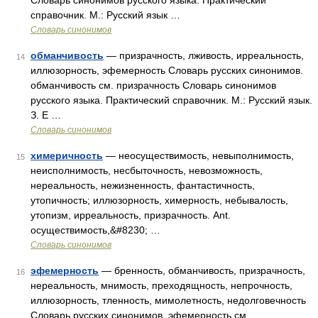
Словарь синонимов русского языка. Практический
справочник. М.: Русский язык …
Словарь синонимов
обманчивость
— призрачность, лживость, ирреальность,
14
иллюзорность, эфемерность Словарь русских синонимов.
обманчивость см. призрачность Словарь синонимов
русского языка. Практический справочник. М.: Русский язык.
З. Е …
Словарь синонимов
химеричность
— неосуществимость, невыполнимость,
15
неисполнимость, несбыточность, невозможность,
нереальность, нежизненность, фантастичность,
утопичность; иллюзорность, химерность, небывалость,
утопизм, ирреальность, призрачность. Ant.
осуществимость,&#8230; …
Словарь синонимов
эфемерность
— бренность, обманчивость, призрачность,
16
нереальность, мнимость, преходящность, непрочность,
иллюзорность, тленность, мимолетность, недолговечность
Словарь русских синонимов. эфемерность см.